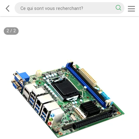
2
/
2