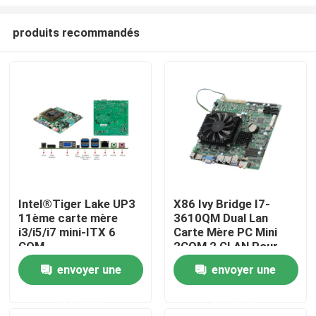
produits recommandés
Intel®Tiger Lake UP3
X86 Ivy Bridge I7-
11ème carte mère
3610QM Dual Lan
Aperçu
i3/i5/i7 mini-ITX 6
Carte Mère PC Mini
COM
2COM 2 GLAN Pour
Bank ATM
Produits
envoyer une
envoyer une
demande
demande
A propos de nous