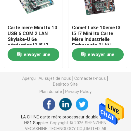
PC pare-feu
Carte mère Mini Itx 10
Comet Lake 10ème I3
USB 6 COM 2 LAN
I5 I7 Mini Itx Carte
Mini PC d'OPS
Skylake-U 6e
Mère Industrielle
génération I3 I5 I7
Embarquée 2LAN
6COM
double mini PC de LAN
envoyer une
envoyer une
demande
demande
PC industriel de comprimé
Aperçu
Au sujet de nous
Contactez-nous
Desktop Site
PC de minage de crypto
Plan du site
Privacy Policy
mini carte mère d'itx
LA CHINE carte mère processeur double cœur
H81 Supplier.
Copyright © 2026 SHENZHEN
Carte mère 3,5 et 4 pouces
VEGASHINE TECHNOLOGY CO.,LIMITED. All