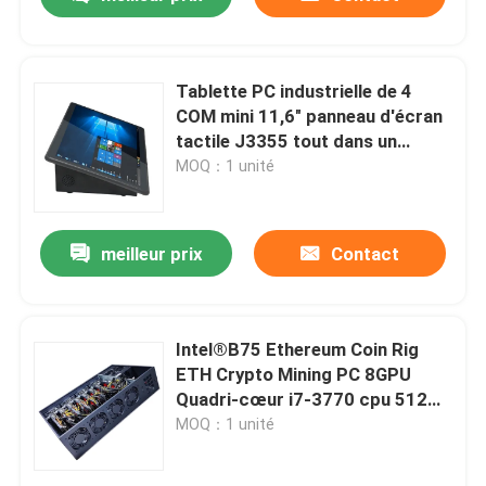
Tablette PC industrielle de 4
COM mini 11,6" panneau d'écran
tactile J3355 tout dans un
ordinateur
MOQ：1 unité
meilleur prix
Contact
Aperçu
Intel®B75 Ethereum Coin Rig
ETH Crypto Mining PC 8GPU
Quadri-cœur i7-3770 cpu 512GB
Produits
SSD 8GB Memory
MOQ：1 unité
A propos de nous