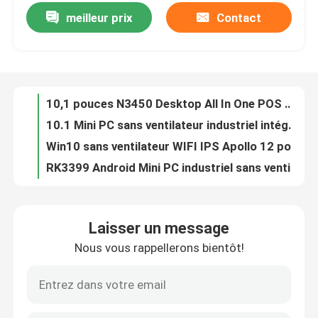
meilleur prix
Contact
10,1 pouces N3450 Desktop All In One POS System Tablet PC industriel Mini Pc RS232 COM Port série
10.1 Mini PC sans ventilateur industriel intégré RS232 DB9 Port CPU Z8350 Quadri-cœur
Visite d'usine
Win10 sans ventilateur WIFI IPS Apollo 12 pouces industriel tablette PC ordinateur double cœur J3355
RK3399 Android Mini PC industriel sans ventilateur 4COM 5USB daul wifi BT récepteur iptv
Contrôle de la qualité
WIFI BT IPS Android Industriel POS Mini tout en un ordinateur tactile sans ventilateur Rockchip RK3566 15,6 pouces
PC à écran tactile tout en un sans ventilateur 21.45 pouces IPS Rockchip RK3566 Adroid RS232 quadricœur pour l'éducation à la publicité
Contact
10,1 pouces tout en un panneau industriel intégré J1900 Quadri-cœur
10.4" industriel panneau PC WIN7 écran tactile capacitif Celeron J1900 Quadri-cœur tablette kiosque ordinateur
Demande de soumission
Panneau PC industriel tout en un ordinateur intégré à écran tactile FHD J1900 de 11,6 pouces
LGA1151 Industriel Mini Itx Carte mère Intel 6th 7th I3 I5 I7 CPU Dual LAN
Mini Pc industriel
Laisser un message
Carte mère PC industriel Intel LGA1151 H170 Ddr4 6 Com 3 LAN 1×PCIE X16 2×PCIE X4
Nous vous rappellerons bientôt!
L'ordinateur IP65 industriel de panneau de l'écran tactile J1900 de 12,1 pouces imperméabilisent tout dans un PC
PC industriel de panneau
15 pouces J1900 quadruple écran tactile de noyau industriel tout dans un ordinateur pour la machine de position de kiosque
15,6" ordinateur industriel intégré 2 COM de kiosque de comprimé d'écran tactile du PC J1900 de panneau
tablette rocailleuse
Tout dans un ordinateur industriel intégré sans ventilateur J1900 Kiosque extérieur à écran tactile Pc 2 COM 17 pouces