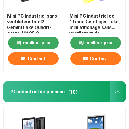
Carte mère nano
Mini PC industriel sans
Mini PC industriel de
ventilateur Intel®
11ème Gen Tiger Lake,
Gemini Lake Quadri-
mini affichage sans
Carte mère pare-feu
cœur J4125 2
ventilateur de
Gigabyte NIC 6COM
l'ordinateur DP de LAN
meilleur prix
meilleur prix
Nuc
de gigabit de 6COM 2
Carte mère PC OPS
Contact
Contact
carte mère industrielle de PC
Carte mère PC minière
PC industriel de panneau
(18)