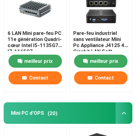
6 LAN Mini pare-feu PC
Pare-feu industriel
11e génération Quadri-
sans ventilateur Mini
cœur Intel I5-1135G7
Pc Appliance J4125 4
I7-1165G7
Gigabit LAN Soft
Router Support
meilleur prix
meilleur prix
PFsense
Contact
Contact
Mini PC d'OPS
(20)