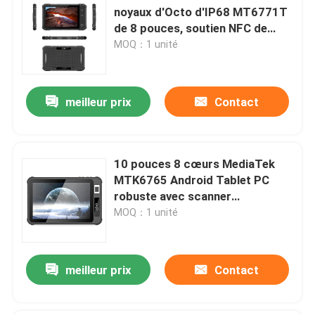
noyaux d'Octo d'IP68 MT6771T
de 8 pouces, soutien NFC de
scanner de code barres de
MOQ：1 unité
tablette d'Android
meilleur prix
Contact
10 pouces 8 cœurs MediaTek
MTK6765 Android Tablet PC
robuste avec scanner
d'empreintes digitales NFC
MOQ：1 unité
meilleur prix
Contact