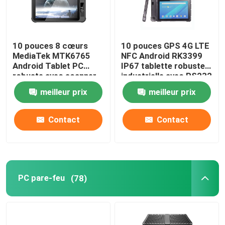
10 pouces 8 cœurs
10 pouces GPS 4G LTE
MediaTek MTK6765
NFC Android RK3399
Android Tablet PC
IP67 tablette robuste
robuste avec scanner
industrielle avec RS232
d'empreintes digitales
COM
meilleur prix
meilleur prix
NFC
Contact
Contact
PC pare-feu
(78)