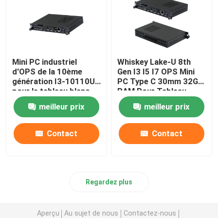
Mini PC industriel
Whiskey Lake-U 8th
d'OPS de la 10ème
Gen I3 I5 I7 OPS Mini
génération I3-10110U
PC Type C 30mm 32G
pour le tableau blanc
RAM Pour Tableau
d'enseignement de
Blanc Scolaire
meilleur prix
meilleur prix
salle de classe
Contact
Contact
Regardez plus
Aperçu
Au sujet de nous
Contactez-nous