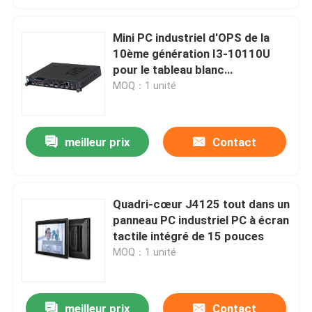
Mini PC industriel d'OPS de la
10ème génération I3-10110U
pour le tableau blanc
d'enseignement de salle de
MOQ：1 unité
classe
meilleur prix
Contact
Quadri-cœur J4125 tout dans un
panneau PC industriel PC à écran
tactile intégré de 15 pouces
MOQ：1 unité
meilleur prix
Contact