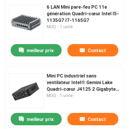
6 LAN Mini pare-feu PC 11e
génération Quadri-cœur Intel I5-
1135G7 I7-1165G7
MOQ：1 unité
meilleur prix
Contact
Mini PC industriel sans
ventilateur Intel® Gemini Lake
Quadri-cœur J4125 2 Gigabyte
NIC 6COM Nuc
MOQ：1 unité
meilleur prix
Contact