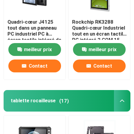
Quadri-cœur J4125
Rockchip RK3288
tout dans un panneau
Quadri-cœur Industriel
PC industriel PC à
tout en un écran tactile
écran tactile intégré de
PC intégré 2 COM 15
15 pouces
pouces
meilleur prix
meilleur prix
Contact
Contact
tablette rocailleuse
(17)