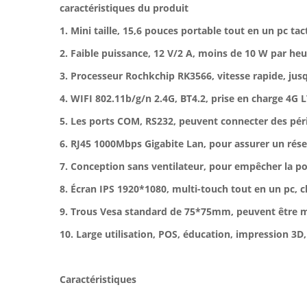
caractéristiques du produit
1. Mini taille, 15,6 pouces portable tout en un pc tacti
2. Faible puissance, 12 V/2 A, moins de 10 W par he
3. Processeur Rochkchip RK3566, vitesse rapide, jus
4. WIFI 802.11b/g/n 2.4G, BT4.2, prise en charge 4G 
5. Les ports COM, RS232, peuvent connecter des pér
6. RJ45 1000Mbps Gigabite Lan, pour assurer un rése
7. Conception sans ventilateur, pour empêcher la po
8. Écran IPS 1920*1080, multi-touch tout en un pc, clav
9. Trous Vesa standard de 75*75mm, peuvent être 
10. Large utilisation, POS, éducation, impression 3D, 
Caractéristiques