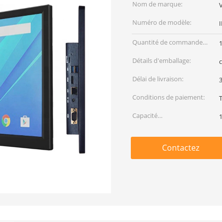
Nom de marque:
Numéro de modèle:
Quantité de commande
1
min:
Détails d'emballage:
Délai de livraison:
3
Conditions de paiement:
Capacité
d'approvisionnement:
Contactez