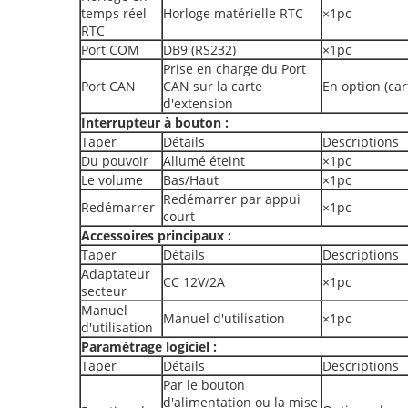
temps réel
Horloge matérielle RTC
×1pc
RTC
Port COM
DB9 (RS232)
×1pc
Prise en charge du Port
Port CAN
CAN sur la carte
En option (car
d'extension
Interrupteur à bouton :
Taper
Détails
Descriptions
Du pouvoir
Allumé éteint
×1pc
Le volume
Bas/Haut
×1pc
Redémarrer par appui
Redémarrer
×1pc
court
Accessoires principaux :
Taper
Détails
Descriptions
Adaptateur
CC 12V/2A
×1pc
secteur
Manuel
Manuel d'utilisation
×1pc
d'utilisation
Paramétrage logiciel :
Taper
Détails
Descriptions
Par le bouton
d'alimentation ou la mise