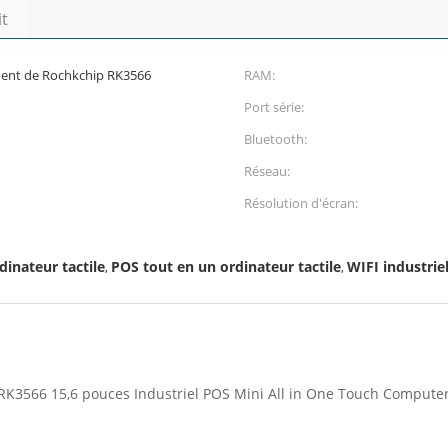
it
ement de Rochkchip RK3566
RAM:
Port série:
Bluetooth:
Réseau:
Résolution d'écran:
inateur tactile
POS tout en un ordinateur tactile
WIFI industriel
,
,
 RK3566 15,6 pouces Industriel POS Mini All in One Touch Compute