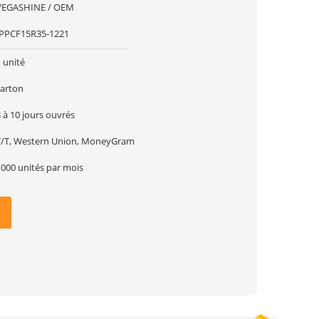
VEGASHINE / OEM
IPPCF15R35-1221
 unité
carton
 à 10 jours ouvrés
T/T, Western Union, MoneyGram
1000 unités par mois