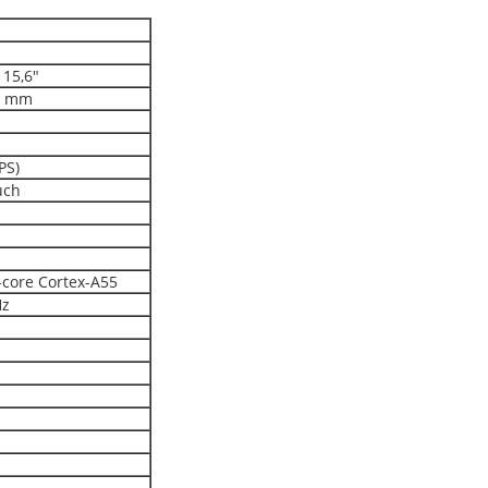
 15,6"
44 mm
PS)
uch
core Cortex-A55
Hz