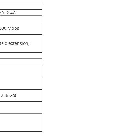
g/n 2.4G
1000 Mbps
te d'extension)
 256 Go)