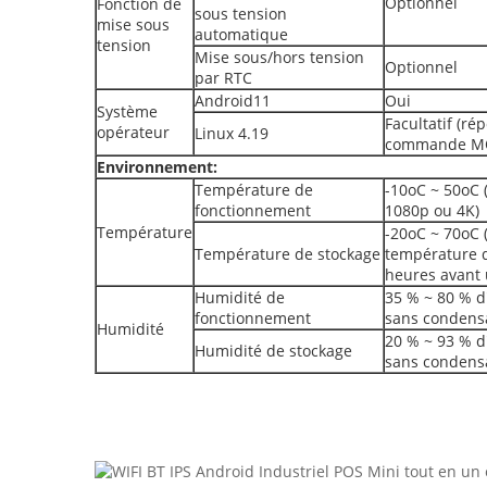
Optionnel
Fonction de
sous tension
mise sous
automatique
tension
Mise sous/hors tension
Optionnel
par RTC
Android11
Oui
Système
Facultatif (ré
opérateur
Linux 4.19
commande M
Environnement:
Température de
-10oC ~ 50oC (
fonctionnement
1080p ou 4K)
Température
-20oC ~ 70oC 
Température de stockage
température 
heures avant u
Humidité de
35 % ~ 80 % d'
fonctionnement
sans condens
Humidité
20 % ~ 93 % d'
Humidité de stockage
sans condens