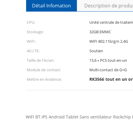
Détail Infomation
Description de produ
CPU:
Unité centrale de trait
Stockage:
32GB EMMC
WIFI:
WIFI 802.11b/g/n 2.4G
4G LTE:
Soutien
Taille de l'écran:
15,6 » PCS tout-en-un
Module de contact:
Multi-contact de G+G
RK3566 tout en un ord
Mettre en évidence:
WIFI BT IPS Android Tablet Sans ventilateur Rockchip