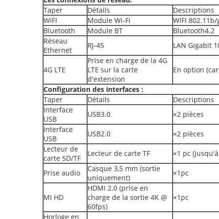
Taper
Détails
Descriptions
WIFI
Module Wi-Fi
WIFI 802.11b/
Bluetooth
Module BT
Bluetooth4.2
Réseau
RJ-45
LAN Gigabit 
Ethernet
Prise en charge de la 4G
4G LTE
LTE sur la carte
En option (car
d'extension
Configuration des interfaces :
Taper
Détails
Descriptions
Interface
USB3.0
×2 pièces
USB
Interface
USB2.0
×2 pièces
USB
Lecteur de
Lecteur de carte TF
×1 pc (jusqu'à
carte SD/TF
Casque 3,5 mm (sortie
Prise audio
×1pc
uniquement)
HDMI 2.0 (prise en
MI HD
charge de la sortie 4K @
×1pc
60fps)
Horloge en