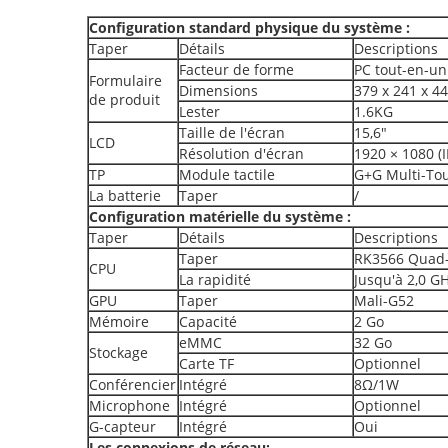
Configuration standard physique du système :
Taper
Détails
Descriptions
Facteur de forme
PC tout-en-un
Formulaire
Dimensions
379 x 241 x 
de produit
Lester
1.6KG
Taille de l'écran
15,6"
LCD
Résolution d'écran
1920 × 1080 (I
TP
Module tactile
G+G Multi-To
La batterie
Taper
/
Configuration matérielle du système :
Taper
Détails
Descriptions
Taper
RK3566 Quad-
CPU
La rapidité
Jusqu'à 2,0 G
GPU
Taper
Mali-G52
Mémoire
Capacité
2 Go
eMMC
32 Go
Stockage
Carte TF
Optionnel
Conférencier
Intégré
8Ω/1W
Microphone
Intégré
Optionnel
G-capteur
Intégré
Oui
Les connexions de réseau: