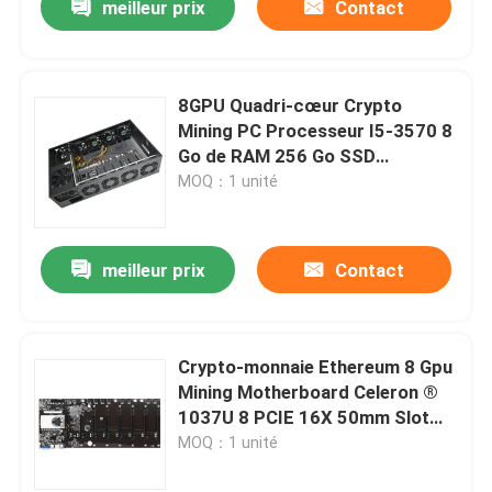
meilleur prix
Contact
8GPU Quadri-cœur Crypto
Mining PC Processeur I5-3570 8
Go de RAM 256 Go SSD
Intel®B75 Ethereum Coin Rig
MOQ：1 unité
ETH Miner
meilleur prix
Contact
Crypto-monnaie Ethereum 8 Gpu
Mining Motherboard Celeron ®
1037U 8 PCIE 16X 50mm Slot
Distance
MOQ：1 unité