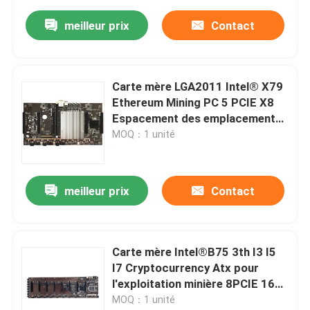
meilleur prix
Contact
Carte mère LGA2011 Intel® X79
Ethereum Mining PC 5 PCIE X8
Espacement des emplacements
de 60 mm
MOQ：1 unité
meilleur prix
Contact
Carte mère Intel®B75 3th I3 I5
I7 Cryptocurrency Atx pour
l'exploitation minière 8PCIE 16X
avec un espacement des fentes
MOQ：1 unité