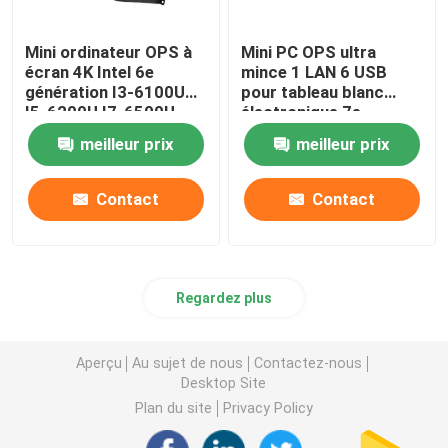
Mini ordinateur OPS à
Mini PC OPS ultra
écran 4K Intel 6e
mince 1 LAN 6 USB
génération I3-6100U
pour tableau blanc
I5-6200U I7-6500U
électronique 7e
génération I3-7100U
meilleur prix
meilleur prix
I5-7200U I7-7500U
Contact
Contact
Regardez plus
Aperçu
Au sujet de nous
Contactez-nous
Desktop Site
Plan du site
Privacy Policy