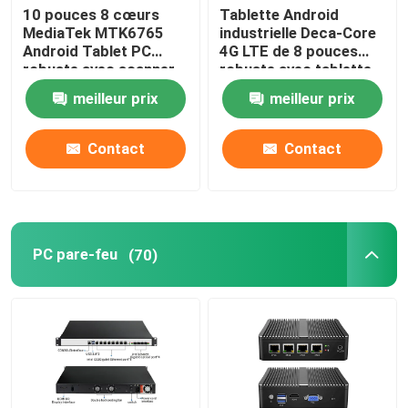
10 pouces 8 cœurs
Tablette Android
MediaTek MTK6765
industrielle Deca-Core
Android Tablet PC
4G LTE de 8 pouces
robuste avec scanner
robuste avec tablette
d'empreintes digitales
étanche IP68 de 10000
meilleur prix
meilleur prix
NFC
mAh
Contact
Contact
PC pare-feu
(70)