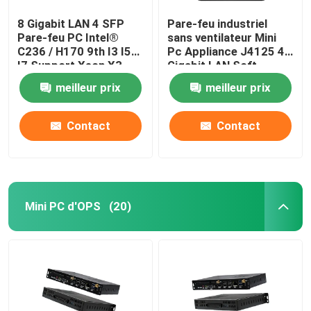
8 Gigabit LAN 4 SFP
Pare-feu industriel
Pare-feu PC Intel®
sans ventilateur Mini
C236 / H170 9th I3 I5
Pc Appliance J4125 4
I7 Support Xeon X3-
Gigabit LAN Soft
1225 V5 PFsense
Router Support
meilleur prix
meilleur prix
Mikrotik
PFsense
Contact
Contact
Mini PC d'OPS
(20)