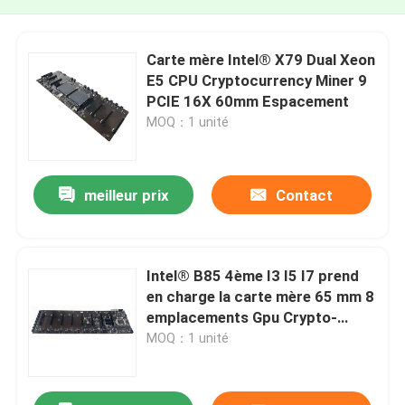
Carte mère Intel® X79 Dual Xeon
E5 CPU Cryptocurrency Miner 9
PCIE 16X 60mm Espacement
MOQ：1 unité
meilleur prix
Contact
Intel® B85 4ème I3 I5 I7 prend
en charge la carte mère 65 mm 8
emplacements Gpu Crypto-
monnaie carte mère Eth Miner
MOQ：1 unité