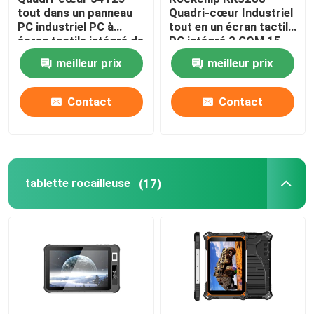
tout dans un panneau
Quadri-cœur Industriel
PC industriel PC à
tout en un écran tactile
Carte mère nano
écran tactile intégré de
PC intégré 2 COM 15
15 pouces
pouces
meilleur prix
meilleur prix
Carte mère pare-feu
Contact
Contact
Carte mère PC OPS
carte mère industrielle de PC
tablette rocailleuse
(17)
Carte mère PC minière