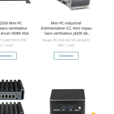
2550 Mini PC
Mini PC industriel
 sans ventilateur
d'alimentation CC, mini noyau
 écran HDMI VGA
Sans ventilateur J4205 de
quadruple réseau local de
-P12-4401VH-D2550
Model: IPC-P08-6621VH-AP-J4205
l'ordinateur 6COM 1
n: 1 unité
Min: 1 unité
ontactez
Contactez