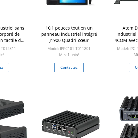
ustriel sans
10,1 pouces tout en un
Atom D
corporé de
panneau industriel intégré
industriel
 tactile du
J1900 Quadri-cœur
4COM avec
N7
3-T012311
Model: IPPC101-T011201
Model: IPC
ité
Min: 1 unité
Mi
ez
Contactez
C