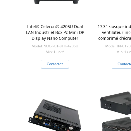
Intel® Celeron® 4205U Dual
17,3" kiosque ind
LAN Industriel Box Pc Mini DP
ventilateur in
Display Nano Computer
comprimé d'écran
PC WI
Model: NUC-P01-8TH-4205U
Model: IPPC17
Min: 1 unité
Min: 1 un
Contactez
Contact