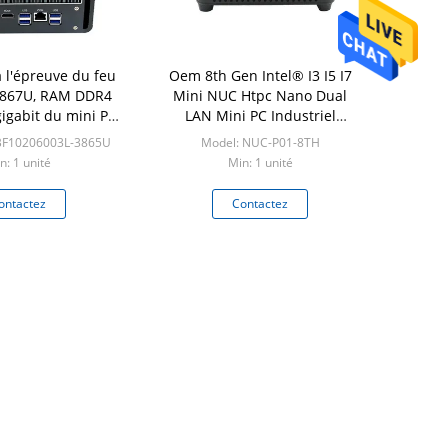
 l'épreuve du feu
Oem 8th Gen Intel® I3 I5 I7
3867U, RAM DDR4
Mini NUC Htpc Nano Dual
igabit du mini Pc
LAN Mini PC Industriel
l sans ventilateur
Embedded Box Computer
BF10206003L-3865U
Model: NUC-P01-8TH
n: 1 unité
Min: 1 unité
ontactez
Contactez