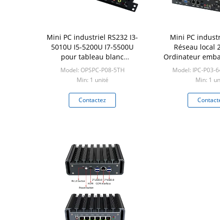
Mini PC industriel RS232 I3-
Mini PC indust
5010U I5-5200U I7-5500U
Réseau local 2
pour tableau blanc
Ordinateur emba
électronique
7e génération 
Model: OPSPC-P08-5TH
Model: IPC-P03-
Celeron® 
Min: 1 unité
Min: 1 un
Contactez
Contact