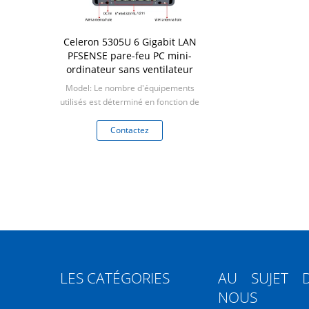
Celeron 5305U 6 Gigabit LAN
PFSENSE pare-feu PC mini-
ordinateur sans ventilateur
Model: Le nombre d'équipements
utilisés est déterminé en fonction de
l'échantillon.
Min: 1 unité
Contactez
LES CATÉGORIES
AU SUJET 
NOUS