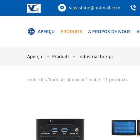
vegashine@hotmail.com
APERÇU
PRODUITS
A PROPOS DE NOUS
V
Aperçu
Produits
industrial box pc
mots clés:"
industrial box pc
" match 11 products