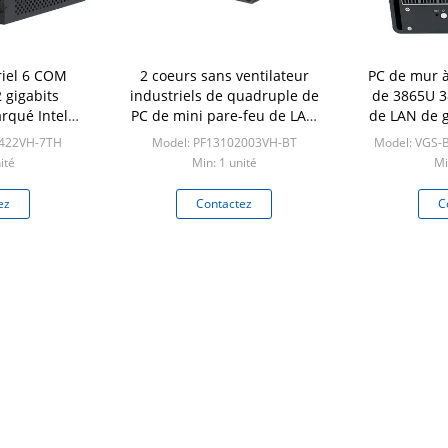
riel 6 COM
2 coeurs sans ventilateur
PC de mur à
 gigabits
industriels de quadruple de
de 3865U 
rqué Intel®
PC de mini pare-feu de LAN
de LAN de g
i3 i5 i7 /
J1900 E3845 avec RJ45 RS232
6 industrie
6422VH-7TH
Model: PF13102003VH-BT
Model: VGS-
3865U
ité
Min: 1 unité
Mi
ez
Contactez
C