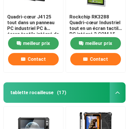
Quadri-cœur J4125
Rockchip RK3288
tout dans un panneau
Quadri-cœur Industriel
PC industriel PC à
tout en un écran tactile
écran tactile intégré de
PC intégré 2 COM 15
15 pouces
pouces
meilleur prix
meilleur prix
Contact
Contact
tablette rocailleuse
(17)