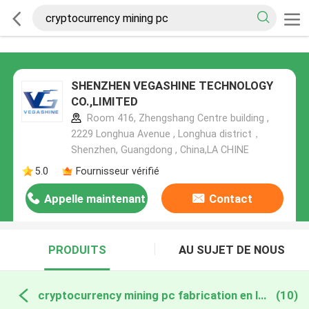
SHENZHEN VEGASHINE TECHNOLOGY
CO.,LIMITED
Room 416, Zhengshang Centre building ,
2229 Longhua Avenue , Longhua district，
Shenzhen, Guangdong , China,LA CHINE
5.0
Fournisseur vérifié
Appelle maintenant
Contact
PRODUITS
AU SUJET DE NOUS
cryptocurrency mining pc fabrication en ligne
(10)