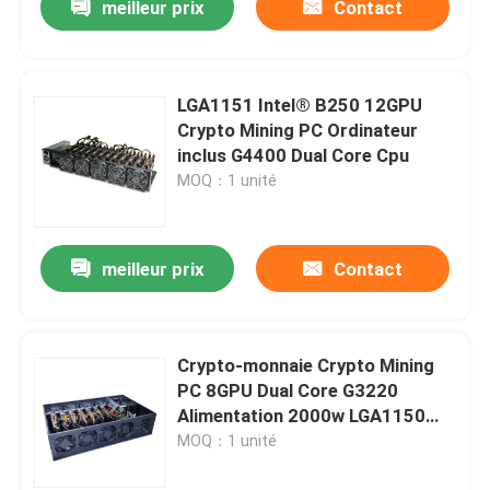
meilleur prix
Contact
LGA1151 Intel® B250 12GPU
Crypto Mining PC Ordinateur
inclus G4400 Dual Core Cpu
MOQ：1 unité
meilleur prix
Contact
Crypto-monnaie Crypto Mining
PC 8GPU Dual Core G3220
Alimentation 2000w LGA1150
Ethereum Coin Rig
MOQ：1 unité