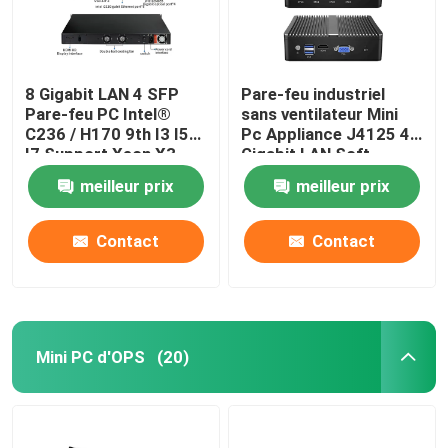
8 Gigabit LAN 4 SFP
Pare-feu industriel
Pare-feu PC Intel®
sans ventilateur Mini
C236 / H170 9th I3 I5
Pc Appliance J4125 4
I7 Support Xeon X3-
Gigabit LAN Soft
1225 V5 PFsense
Router Support
meilleur prix
meilleur prix
Mikrotik
PFsense
Contact
Contact
Mini PC d'OPS
(20)