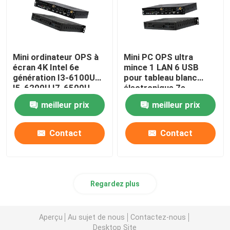
Mini ordinateur OPS à
Mini PC OPS ultra
écran 4K Intel 6e
mince 1 LAN 6 USB
génération I3-6100U
pour tableau blanc
I5-6200U I7-6500U
électronique 7e
génération I3-7100U
meilleur prix
meilleur prix
I5-7200U I7-7500U
Contact
Contact
Regardez plus
Aperçu
Au sujet de nous
Contactez-nous
Desktop Site