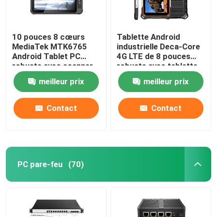
10 pouces 8 cœurs
Tablette Android
MediaTek MTK6765
industrielle Deca-Core
Android Tablet PC
4G LTE de 8 pouces
robuste avec scanner
robuste avec tablette
d'empreintes digitales
étanche IP68 de 10000
meilleur prix
meilleur prix
NFC
mAh
Contact
Contact
PC pare-feu
(70)