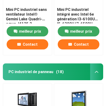
Mini PC industriel sans
Mini PC industriel
ventilateur Intel®
intégré avec Intel 6e
Gemini Lake Quadri-
génération I3-6100U
cœur J4125 2
I5-6200U I7-6500U
Gigabyte NIC 6COM
meilleur prix
meilleur prix
Nuc
Contact
Contact
PC industriel de panneau
(18)