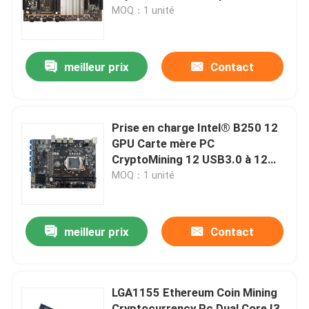
de 60 mm
MOQ：1 unité
Visite d'usine
meilleur prix
Contact
Contrôle de la qualité
Contact
Prise en charge Intel® B250 12
GPU Carte mère PC
CryptoMining 12 USB3.0 à 12
Demande de soumission
PCIE 16X
MOQ：1 unité
Mini Pc industriel
meilleur prix
Contact
PC industriel de panneau
LGA1155 Ethereum Coin Mining
tablette rocailleuse
Cryptocurrency Pc Dual Core I3