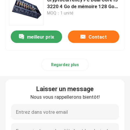
3220 4 Go de mémoire 128 Go
SSD Mining Rig Pc
MOQ：1 unité
PC pare-feu
Mini PC d'OPS
meilleur prix
Contact
double mini PC de LAN
Regardez plus
PC industriel de comprimé
Laisser un message
PC de minage de crypto
Nous vous rappellerons bientôt!
mini carte mère d'itx
Carte mère 3,5 et 4 pouces